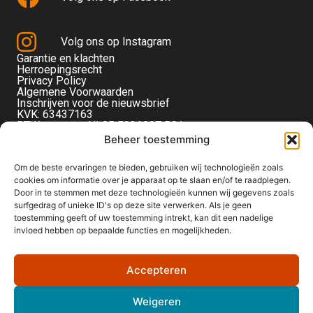
Volg ons op Instagram
Garantie en klachten
Herroepingsrecht
Privacy Policy
Algemene Voorwaarden
Inschrijven voor de nieuwsbrief
KVK: 63437163
BTW-nummer: NL85 5236097 B01
Monteverdistraat 56
Beheer toestemming
2901KE Capelle aan den IJssel
Om de beste ervaringen te bieden, gebruiken wij technologieën zoals
cookies om informatie over je apparaat op te slaan en/of te raadplegen.
Door in te stemmen met deze technologieën kunnen wij gegevens zoals
surfgedrag of unieke ID's op deze site verwerken. Als je geen
toestemming geeft of uw toestemming intrekt, kan dit een nadelige
invloed hebben op bepaalde functies en mogelijkheden.
Accepteren
Weigeren