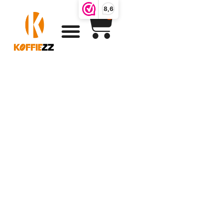
8,6
0
Koffiebroodjes
met heerlijke
zachte vulling