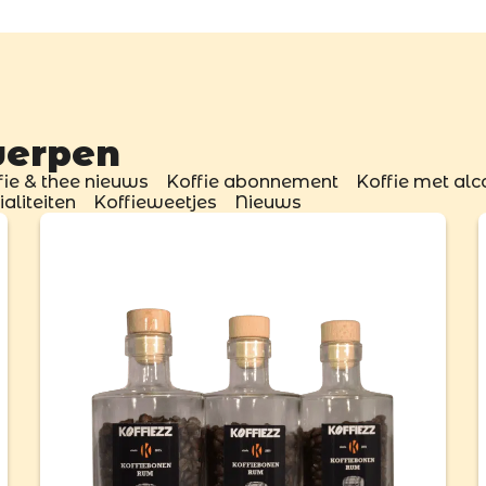
werpen
fie & thee nieuws
Koffie abonnement
Koffie met alc
aliteiten
Koffieweetjes
Nieuws