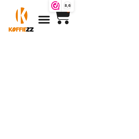
8,6
0
Koffiepakketten
kerst Originele
koffiecadeaus
van Koffiezz