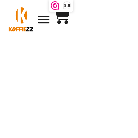
8,6
0
Koffie milkshake
Shot koffie in de
zomer