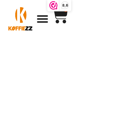
8,6
0
Liefdes koffie
Zacht en heerlijk
zoet