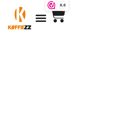
8,6
0
Pumpkin spice
latte gloeiend
lekker de herfst
door