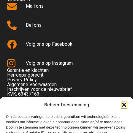
Mail ons
Bel ons
Volg ons op Facebook
Volg ons op Instagram
Garantie en klachten
Herroepingsrecht
Privacy Policy
Algemene Voorwaarden
Inschrijven voor de nieuwsbrief
KVK: 63437163
BTW-nummer: NL85 5236097 B01
Monteverdistraat 56
Beheer toestemming
2901KE Capelle aan den IJssel
Om de beste ervaringen te bieden, gebruiken wij technologieën zoals
cookies om informatie over je apparaat op te slaan en/of te raadplegen.
Door in te stemmen met deze technologieën kunnen wij gegevens zoals
surfgedrag of unieke ID's op deze site verwerken. Als je geen