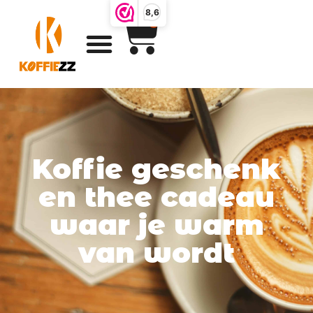
8,6
0
Koffie geschenk
en thee cadeau
waar je warm
van wordt