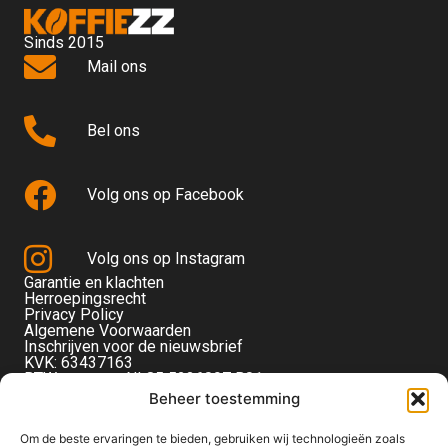
Sinds 2015
Mail ons
Bel ons
Volg ons op Facebook
Volg ons op Instagram
Garantie en klachten
Herroepingsrecht
Privacy Policy
Algemene Voorwaarden
Inschrijven voor de nieuwsbrief
KVK: 63437163
BTW-nummer: NL85 5236097 B01
Monteverdistraat 56
Beheer toestemming
2901KE Capelle aan den IJssel
Om de beste ervaringen te bieden, gebruiken wij technologieën zoals