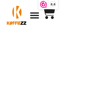
8,6
0
Koffiebonen
bewaren voor
optimaal
smaakgenot