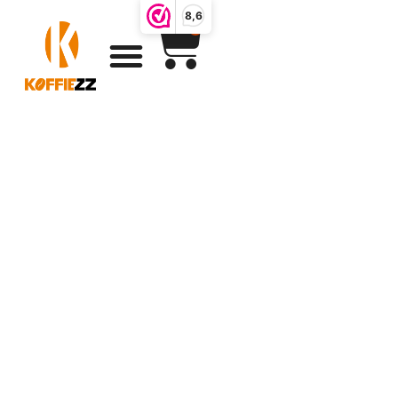
8,6
0
Koffiepakket
mand onbetwist
cadeau nummer
één