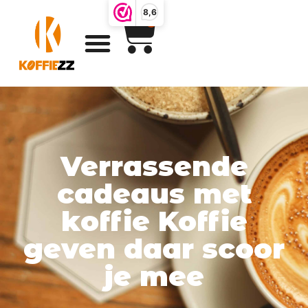
8,6
0
Verrassende
cadeaus met
koffie Koffie
geven daar scoor
je mee