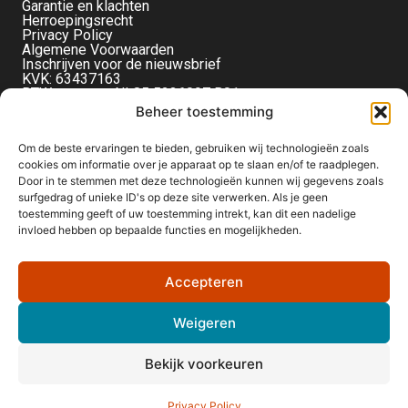
Garantie en klachten
Herroepingsrecht
Privacy Policy
Algemene Voorwaarden
Inschrijven voor de nieuwsbrief
KVK: 63437163
BTW-nummer: NL85 5236097 B01
Monteverdistraat 56
Beheer toestemming
2901KE Capelle aan den IJssel
Om de beste ervaringen te bieden, gebruiken wij technologieën zoals
cookies om informatie over je apparaat op te slaan en/of te raadplegen.
Door in te stemmen met deze technologieën kunnen wij gegevens zoals
surfgedrag of unieke ID's op deze site verwerken. Als je geen
toestemming geeft of uw toestemming intrekt, kan dit een nadelige
invloed hebben op bepaalde functies en mogelijkheden.
Accepteren
Weigeren
Bekijk voorkeuren
Privacy Policy