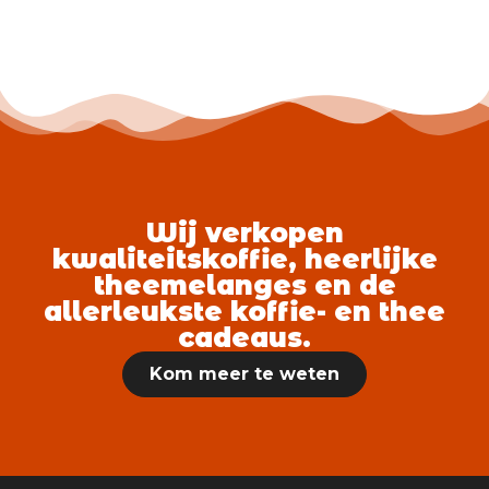
Wij verkopen
kwaliteitskoffie, heerlijke
theemelanges en de
allerleukste koffie- en thee
cadeaus.
Kom meer te weten