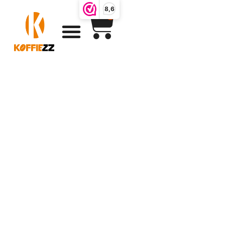
8,6
0
10 redenen
waarom
koffiebonen
bestellen je
geweldig laat
voelen