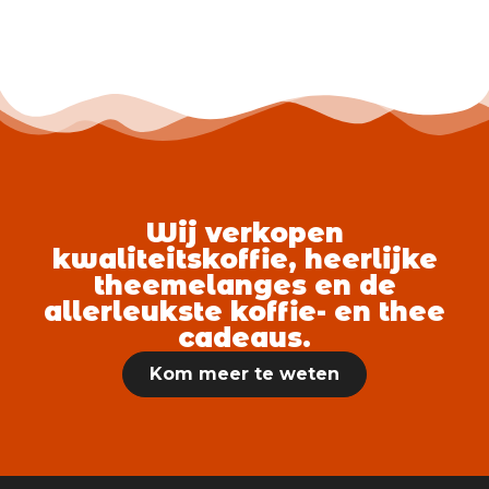
Wij verkopen
kwaliteitskoffie, heerlijke
theemelanges en de
allerleukste koffie- en thee
cadeaus.
Kom meer te weten