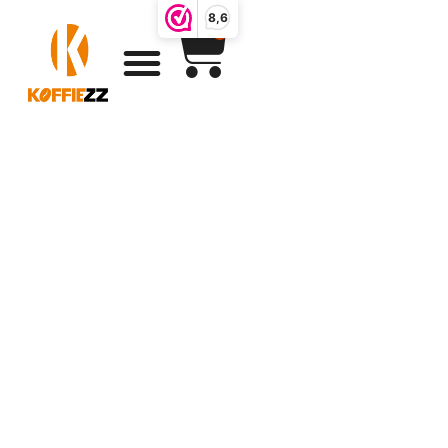
8,6
0
Koffie en
lekkernijen
cadeau