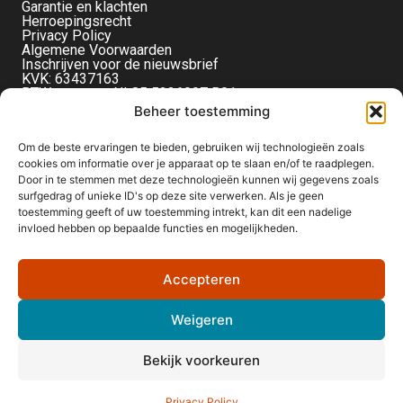
Garantie en klachten
Herroepingsrecht
Privacy Policy
Algemene Voorwaarden
Inschrijven voor de nieuwsbrief
KVK: 63437163
BTW-nummer: NL85 5236097 B01
Monteverdistraat 56
Beheer toestemming
2901KE Capelle aan den IJssel
Om de beste ervaringen te bieden, gebruiken wij technologieën zoals
cookies om informatie over je apparaat op te slaan en/of te raadplegen.
Door in te stemmen met deze technologieën kunnen wij gegevens zoals
surfgedrag of unieke ID's op deze site verwerken. Als je geen
toestemming geeft of uw toestemming intrekt, kan dit een nadelige
invloed hebben op bepaalde functies en mogelijkheden.
Accepteren
Weigeren
Bekijk voorkeuren
Privacy Policy