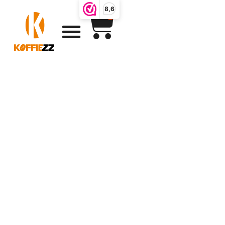
8,6
0
Proefpakket
koffie van
eerlijke
producenten