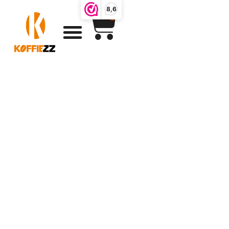
8,6
0
Koffiezz
producten