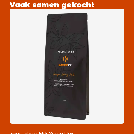
Vaak samen gekocht
Ginger Honey Milk Special Tea