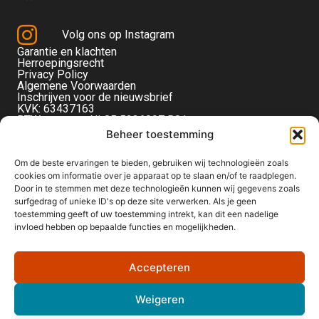
Volg ons op Instagram
Garantie en klachten
Herroepingsrecht
Privacy Policy
Algemene Voorwaarden
Inschrijven voor de nieuwsbrief
KVK: 63437163
BTW-nummer: NL85 5236097 B01
Monteverdistraat 56
Beheer toestemming
2901KE Capelle aan den IJssel
Om de beste ervaringen te bieden, gebruiken wij technologieën zoals
cookies om informatie over je apparaat op te slaan en/of te raadplegen.
Door in te stemmen met deze technologieën kunnen wij gegevens zoals
surfgedrag of unieke ID's op deze site verwerken. Als je geen
toestemming geeft of uw toestemming intrekt, kan dit een nadelige
invloed hebben op bepaalde functies en mogelijkheden.
Accepteren
Weigeren