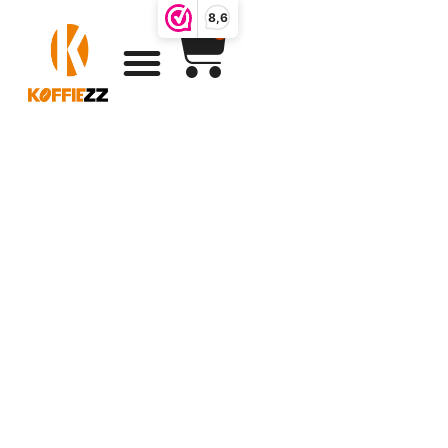
8,6
0
Koffiezz
producten