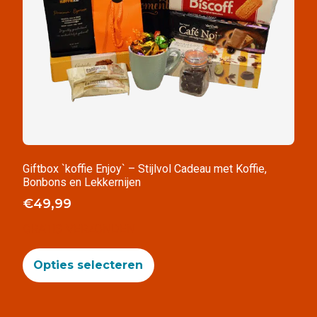
Giftbox `koffie Enjoy` – Stijlvol Cadeau met Koffie,
Bonbons en Lekkernijen
€
49,99
GRATIS VERZONDEN
Opties selecteren