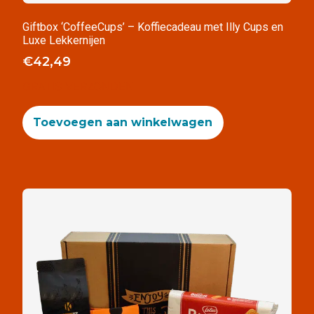
Giftbox ‘CoffeeCups’ – Koffiecadeau met Illy Cups en
Luxe Lekkernijen
€
42,49
GRATIS VERZONDEN
Toevoegen aan winkelwagen