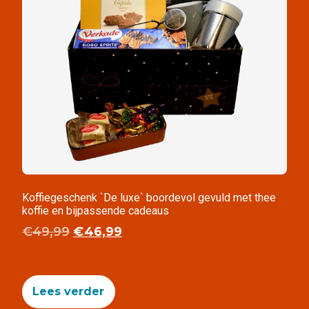
Koffiegeschenk `De luxe` boordevol gevuld met thee
koffie en bijpassende cadeaus
€
49,99
€
46,99
GRATIS VERZONDEN
Lees verder