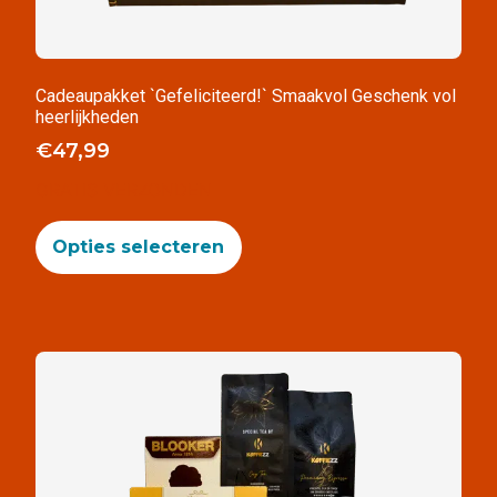
Cadeaupakket `Gefeliciteerd!` Smaakvol Geschenk vol
heerlijkheden
€
47,99
GRATIS VERZONDEN
Opties selecteren