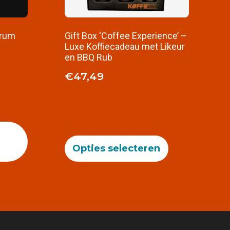
 rum
Gift Box ‘Coffee Experience’ –
Luxe Koffiecadeau met Likeur
en BBQ Rub
€
47,49
GRATIS VERZONDEN
Opties selecteren