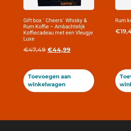
Gift box ` Cheers` Whisky &
Rum ko
Rum Koffie – Ambachtelijk
€
19,
Koffiecadeau met een Vleugje
Luxe
€
47,49
€
44,99
GRATIS VERZONDEN
Toevoegen aan
Toe
winkelwagen
win