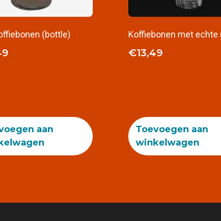
ffiebonen (bottle)
Koffiebonen met echte
49
€
13,49
voegen aan
Toevoegen aan
kelwagen
winkelwagen