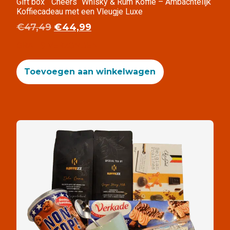
Gift box ` Cheers` Whisky & Rum Koffie – Ambachtelijk
Koffiecadeau met een Vleugje Luxe
€
47,49
€
44,99
GRATIS VERZONDEN
Toevoegen aan winkelwagen