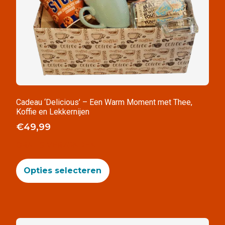
Cadeau ‘Delicious’ – Een Warm Moment met Thee,
Koffie en Lekkernijen
€
49,99
GRATIS VERZONDEN
Opties selecteren