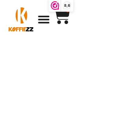
8,6
0
Koffiezz
producten