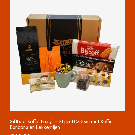
Giftbox `koffie Enjoy` – Stijlvol Cadeau met Koffie,
Bonbons en Lekkernijen