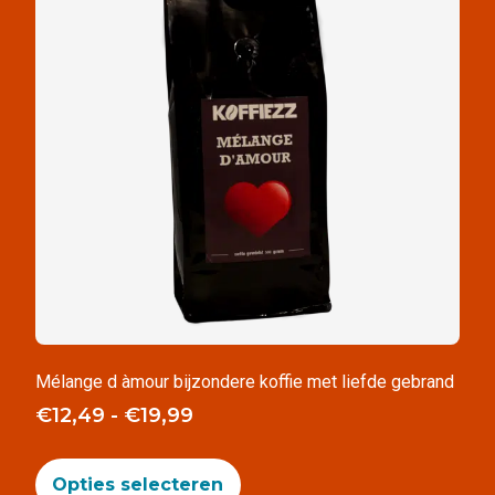
Mélange d àmour bijzondere koffie met liefde gebrand
€
12,49
-
€
19,99
Opties selecteren