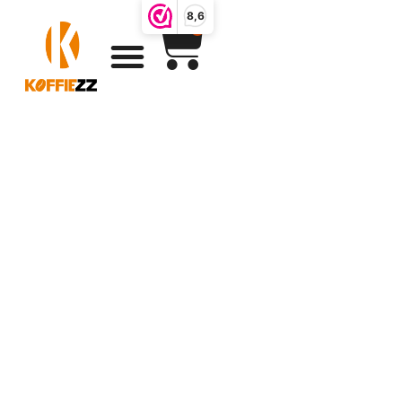
8,6
0
Koffiezz
producten