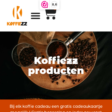
8,6
0
Koffiezz
producten
Bij elk koffie cadeau een gratis cadeaukaartje