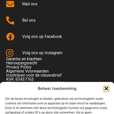
Mail ons
Bel ons
Volg ons op Facebook
Volg ons op Instagram
Garantie en klachten
Herroepingsrecht
Privacy Policy
Algemene Voorwaarden
Inschrijven voor de nieuwsbrief
KVK: 63437163
BTW-nummer: NL85 5236097 B01
Monteverdistraat 56
Beheer toestemming
2901KE Capelle aan den IJssel
Om de beste ervaringen te bieden, gebruiken wij technologieën zoals
cookies om informatie over je apparaat op te slaan en/of te raadplegen.
Door in te stemmen met deze technologieën kunnen wij gegevens zoals
surfgedrag of unieke ID's op deze site verwerken. Als je geen