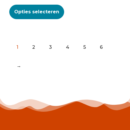
Opties selecteren
1
2
3
4
5
6
→