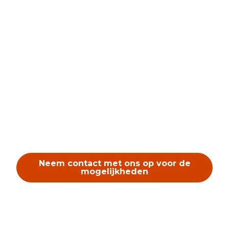
Ook voor bedrijven:
zakelijke thee cadeaus op
maat
Op zoek naar een stijlvol thee relatiegeschenk voor
klanten, personeel of zakelijke relaties? Wij
verzorgen maatwerk theepakketten met persoonlijke
boodschap of volledig op maat samengesteld. Neem
contact met ons op voor grotere aantallen of
gepersonaliseerde opties.
Neem contact met ons op voor de
mogelijkheden