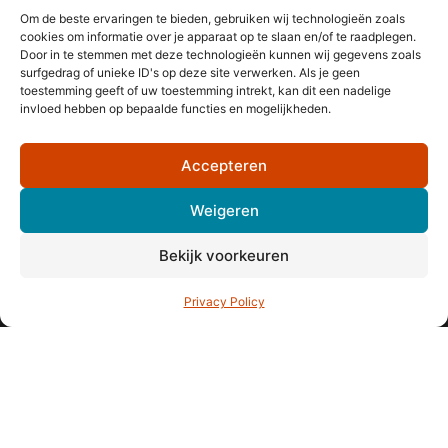
Om de beste ervaringen te bieden, gebruiken wij technologieën zoals
cookies om informatie over je apparaat op te slaan en/of te raadplegen.
Bel ons
Door in te stemmen met deze technologieën kunnen wij gegevens zoals
surfgedrag of unieke ID's op deze site verwerken. Als je geen
toestemming geeft of uw toestemming intrekt, kan dit een nadelige
invloed hebben op bepaalde functies en mogelijkheden.
Volg ons op Facebook
Accepteren
Volg ons op Instagram
Garantie en klachten
Weigeren
Herroepingsrecht
Privacy Policy
Algemene Voorwaarden
Bekijk voorkeuren
Inschrijven voor de nieuwsbrief
KVK: 63437163
BTW-nummer: NL85 5236097 B01
Privacy Policy
Monteverdistraat 56
2901KE Capelle aan den IJssel