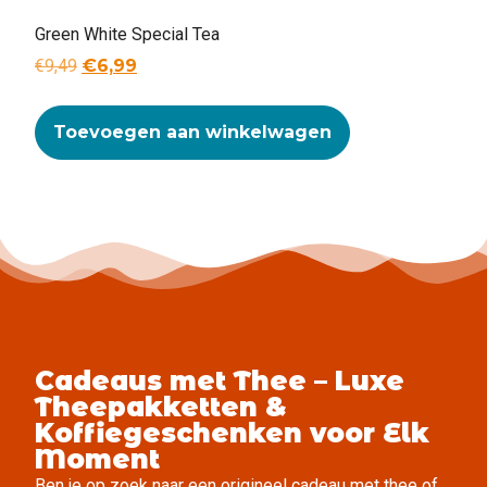
Green White Special Tea
€
9,49
€
6,99
Toevoegen aan winkelwagen
Cadeaus met Thee – Luxe
Theepakketten &
Koffiegeschenken voor Elk
Moment
Ben je op zoek naar een origineel cadeau met thee of