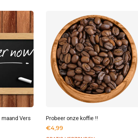
e maand Vers
Probeer onze koffie !!
€
4,99