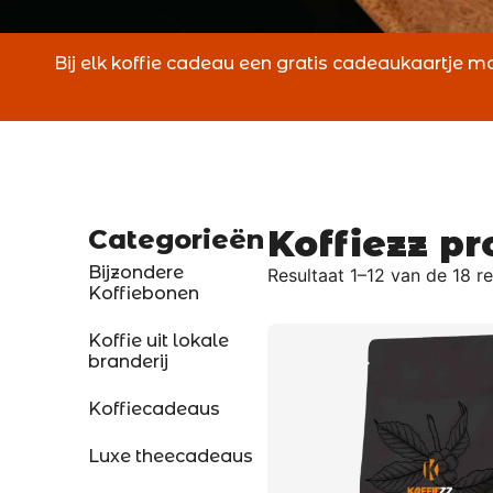
Bij elk koffie cadeau een gratis cadeaukaartje mo
Koffiezz p
Categorieën
Bijzondere
Resultaat 1–12 van de 18 r
Koffiebonen
Koffie uit lokale
branderij
Koffiecadeaus
Luxe theecadeaus