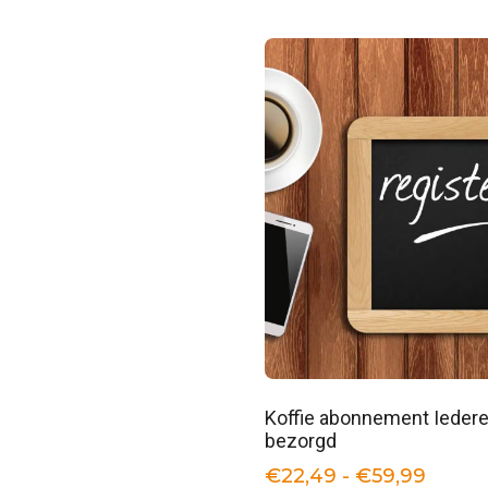
Koffie abonnement Ieder
bezorgd
€
22,49
-
€
59,99