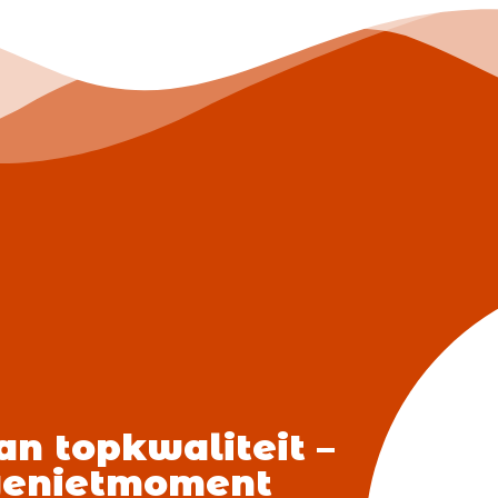
an topkwaliteit –
genietmoment