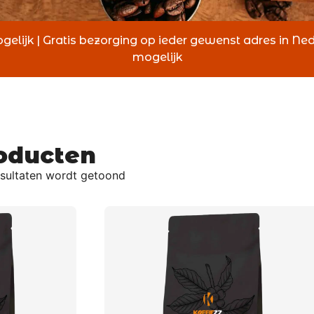
gelijk | Gratis bezorging op ieder gewenst adres in Ne
mogelijk
roducten
esultaten wordt getoond