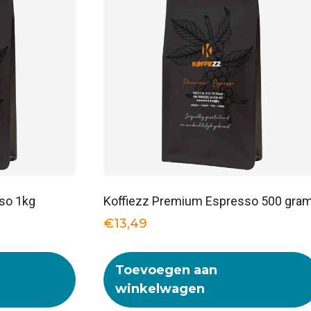
so 1kg
Koffiezz Premium Espresso 500 gra
€
13,49
Toevoegen aan
winkelwagen