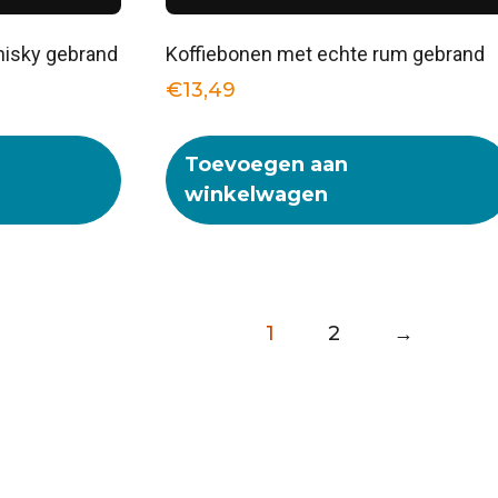
hisky gebrand
Koffiebonen met echte rum gebrand
€
13,49
Toevoegen aan
winkelwagen
1
2
→