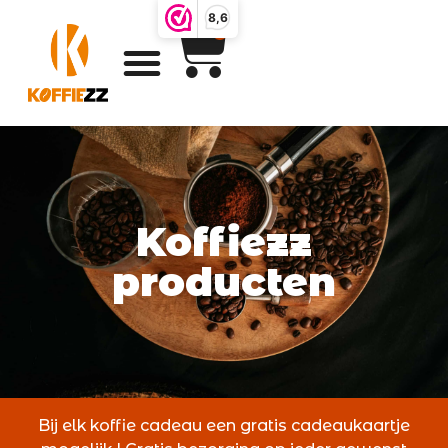
8,6
0
Koffiezz
producten
Bij elk koffie cadeau een gratis cadeaukaartje