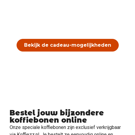
echte koffieliefhebbers.
Geef een keer iets anders dan standaard – geef een
unieke koffie-ervaring met karakter, smaak en
verrassing.
Bekijk de cadeau-mogelijkheden
Bestel jouw bijzondere
koffiebonen online
Onze speciale koffiebonen zijn exclusief verkrijgbaar
via Koffiezz.nl. Je bestelt ze eenvoudig online en