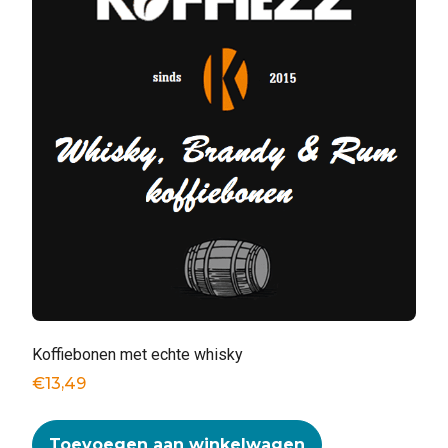
Koffiebonen met echte whisky
€
13,49
Toevoegen aan winkelwagen