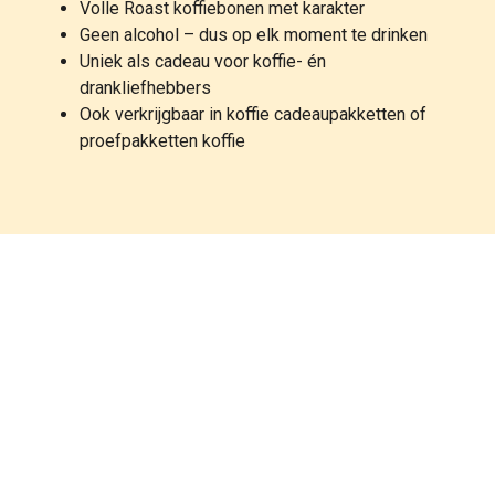
Volle Roast koffiebonen met karakter
Geen alcohol – dus op elk moment te drinken
Uniek als cadeau voor koffie- én
drankliefhebbers
Ook verkrijgbaar in koffie cadeaupakketten of
proefpakketten koffie
Speciaal, origineel en
perfect als cadeau
Onze drank-geïnspireerde koffiebonen zijn niet alleen
een bijzondere traktatie voor jezelf, maar ook perfect
als origineel koffiecadeau. Verpakt in een stijlvolle fles
of luxe koffiezak zijn ze ideaal als verrassing voor
verjaardagen, feestdagen of als relatiegeschenk voor