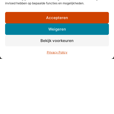
invloed hebben op bepaalde functies en mogelijkheden.
Bel ons
Accepteren
Volg ons op Facebook
Weigeren
Bekijk voorkeuren
Volg ons op Instagram
Garantie en klachten
Privacy Policy
Herroepingsrecht
Privacy Policy
Algemene Voorwaarden
Inschrijven voor de nieuwsbrief
KVK: 63437163
BTW-nummer: NL85 5236097 B01
Monteverdistraat 56
2901KE Capelle aan den IJssel