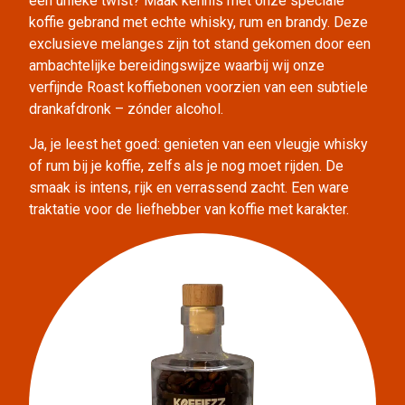
een unieke twist? Maak kennis met onze speciale
koffie gebrand met echte whisky, rum en brandy. Deze
exclusieve melanges zijn tot stand gekomen door een
ambachtelijke bereidingswijze waarbij wij onze
verfijnde Roast koffiebonen voorzien van een subtiele
drankafdronk – zónder alcohol.
Ja, je leest het goed: genieten van een vleugje whisky
of rum bij je koffie, zelfs als je nog moet rijden. De
smaak is intens, rijk en verrassend zacht. Een ware
traktatie voor de liefhebber van koffie met karakter.