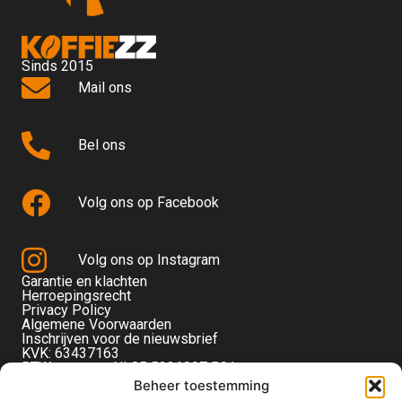
Sinds 2015
Mail ons
Bel ons
Volg ons op Facebook
Volg ons op Instagram
Garantie en klachten
Herroepingsrecht
Privacy Policy
Algemene Voorwaarden
Inschrijven voor de nieuwsbrief
KVK: 63437163
BTW-nummer: NL85 5236097 B01
Monteverdistraat 56
Beheer toestemming
2901KE Capelle aan den IJssel