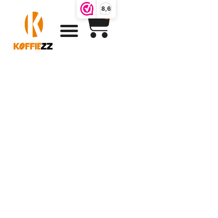
8,6
0
Koffie gifts