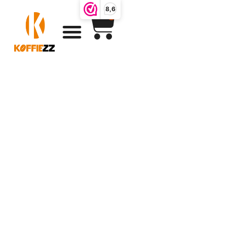
8,6
0
Koffiebonen
pakket voor de
liefhebber