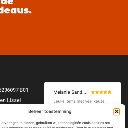
 de
adeaus.
5236097 B01
en IJssel
Beheer toestemming
 ervaringen te bieden, gebruiken wij technologieën zoals cookies om
ver je apparaat op te slaan en/of te raadplegen. Door in te stemmen met