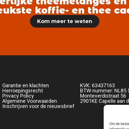
erlijke theemelanges en
eukste koffie- en thee c
Kom meer te weten
Garantie en klachten
KVK: 63437163
Herroepingsrecht
BTW-nummer: NL85 
Privacy Policy
Monteverdistraat 56
Algemene Voorwaarden
2901KE Capelle aan d
Inschrijven voor de nieuwsbrief
Om de beste
informatie o