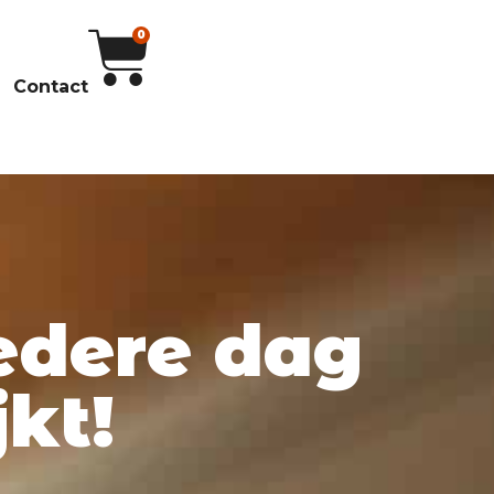
0
Contact
edere dag
jkt!