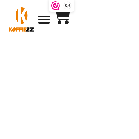
8,6
0
Verse speciale
koffiebonen