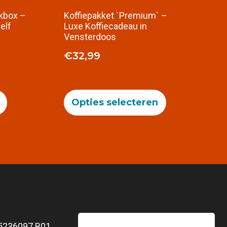
kbox –
Koffiepakket `Premium` –
elf
Luxe Koffiecadeau in
Vensterdoos
€
32,99
GRATIS VERZONDEN
Opties selecteren
5236097 B01