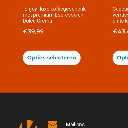
`Enjoy` luxe koffiegeschenk
Cadeau
met premium Espresso en
verras
Dolce Crema
èn te k
€
39,99
€
43,
GRATIS VERZONDEN
GRATI
Opties selecteren
Opt
Mail ons