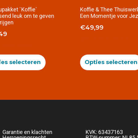
pakket `Koffie`
Koffie & Thee Thuiswer
send leuk om te geven
Een Momentje voor Jez
rijgen
€
49,99
49
GRATIS VERZONDEN
S VERZONDEN
ies selecteren
Opties selecteren
Garantie en klachten
KVK: 63437163
Herroepingsrecht
BTW-nummer: NL85 