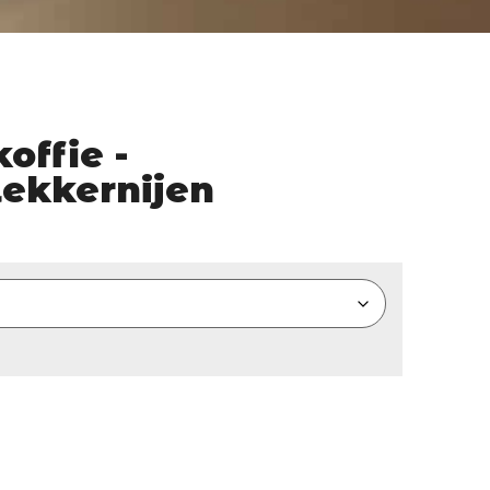
offie -
lekkernijen